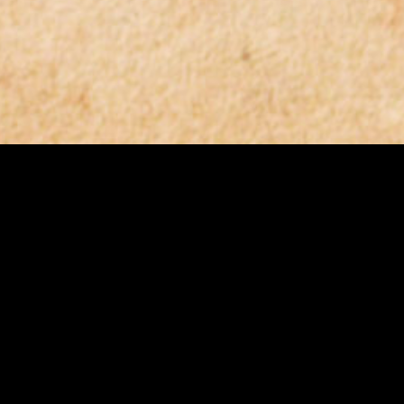
Le
Cabaret
Sp
d’Elsa