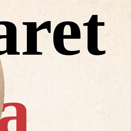
aret
a