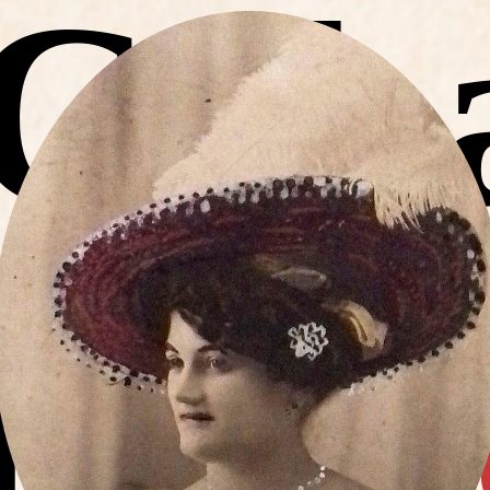
Cab
d’
Els