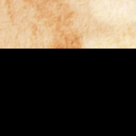
ectacle
Artistes
Espa